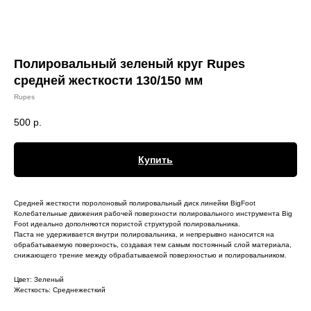
Полировальный зеленый круг Rupes
средней жесткости 130/150 мм
Rupes
500
р.
Купить
Средней жесткости поролоновый полировальный диск линейки BigFoot
Колебательные движения рабочей поверхности полировального инструмента Big
Foot идеально дополняются пористой структурой полировальника.
Паста не удерживается внутри полировальника, и непрерывно наносится на
обрабатываемую поверхность, создавая тем самым постоянный слой материала,
снижающего трение между обрабатываемой поверхностью и полировальником.
Цвет: Зеленый
Жесткость: Среднежесткий