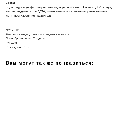
Состав
Вода, лауретсульфат натрия, кокамидопропил бетаин, Cocamid ДЭА, хлорид
натрия, отдушка, соль ЭДТА, лимонная кислота, метилхлоротиазолинон,
метилизотиазолинон, краситель
вес: 20 кг
Жесткость воды: Для воды средней жесткости
Пенообразование: Среднее
Ph: 10.5
Разведение: 1:3
Вам могут так же понравиться;