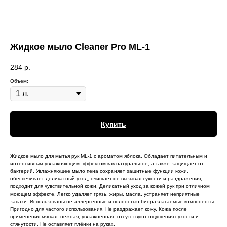
Жидкое мыло Cleaner Pro ML-1
284
р.
Объем:
Купить
Жидкое мыло для мытья рук ML-1 с ароматом яблока. Обладает питательным и
интенсивным увлажняющим эффектом как натуральное, а также защищает от
бактерий. Увлажняющее мыло пена сохраняет защитные функции кожи,
обеспечивает деликатный уход, очищает не вызывая сухости и раздражения,
подходит для чувствительной кожи. Деликатный уход за кожей рук при отличном
моющем эффекте. Легко удаляет грязь, жиры, масла, устраняет неприятные
запахи. Использованы не аллергенные и полностью биоразлагаемые компоненты.
Пригодно для частого использования. Не раздражает кожу. Кожа после
применения мягкая, нежная, увлажненная, отсутствуют ощущения сухости и
стянутости. Не оставляет плёнки на руках.