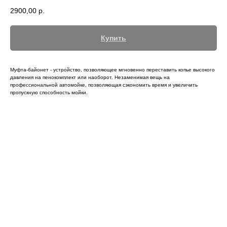
2900,00
р.
Купить
Муфта-байонет - устройство, позволяющее мгновенно переставить копье высокого
давления на пенокомплект или наоборот. Незаменимая вещь на
профессиональной автомойке, позволяющая сэкономить время и увеличить
пропускную способность мойки.