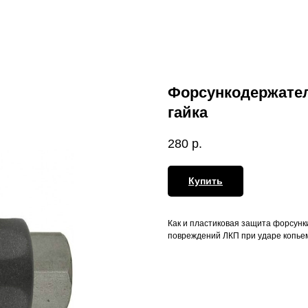
Форсункодержатель
гайка​
280
р.
Купить
Как и пластиковая защита форсунк
повреждений ЛКП при ударе копьем